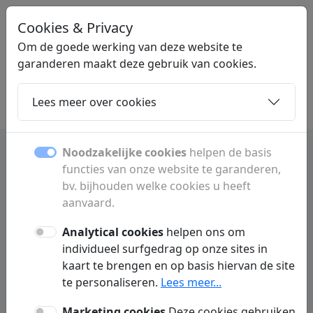
Cookies & Privacy
PAGINAVINDEN
.BE
Om de goede werking van deze website te
garanderen maakt deze gebruik van cookies.
Lees meer over cookies
Home
Dochters
Artikelen
Contact
Noodzakelijke cookies
helpen de basis
functies van onze website te garanderen,
Pagina vinden: websites,
bv. bijhouden welke cookies u heeft
links en bedrijven overzicht
aanvaard.
Analytical cookies
helpen ons om
Zoek snel websites, bedrijven, diensten en
individueel surfgedrag op onze sites in
nuttige links in België. Ontdek betrouwbare
kaart te brengen en op basis hiervan de site
informatie en interessante online bronnen.
te personaliseren.
Lees meer...
Marketing cookies
Deze cookies gebruiken